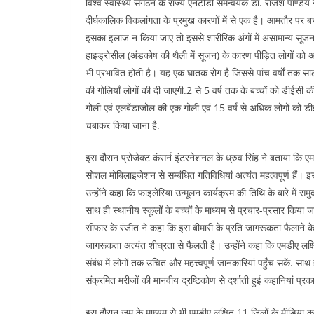
विश्व स्वास्थ्य संगठन के राज्य एनटीडी समन्वयक डॉ. राजेश पाण्डेय 
दीर्घकालिक विकलांगता के प्रमुख कारणों में से एक है। आमतौर पर 
इसका इलाज न किया जाए तो इससे शारीरिक अंगों में असामान्य सूजन ह
हाइड्रोसील (अंडकोष की थैली में सूजन) के कारण पीड़ित लोगों क
भी प्रभावित होती है। यह एक घातक रोग है जिससे पांच वर्षों तक स
की गोलियाँ लोगों की दी जाएगी.2 से 5 वर्ष तक के बच्चों को डीईसी 
गोली एवं एलबेंडाजोल की एक गोली एवं 15 वर्ष से अधिक लोगों को ड
चबाकर किया जाना है.
इस दौरान प्रोजेक्ट कंसर्न इंटरनेशनल के ध्रुव सिंह ने बताया कि ए
सोशल मोबिलाइजेशन से सम्बंधित गतिविधियां अत्यंत महत्वपूर्ण है
उन्होंने कहा कि फाइलेरिया उन्मूलन कार्यक्रम की तिथि के बारे में
साथ ही स्थानीय स्कूलों के बच्चों के माध्यम से प्रचार-प्रसार किया
सीफार के रंजीत ने कहा कि इस बीमारी के प्रति जागरूकता फैलाने के ल
जागरूकता अत्यंत शीघ्रता से फैलती है। उन्होंने कहा कि एमडीए लक्
संबंध में लोगों तक उचित और महत्त्वपूर्ण जानकारियां पहुँच सकें. साथ
संक्रमित मरीजों की मानवीय द्रष्टिकोण से दर्शाती हुई कहानियां प्रक
इस दौरान ज़ूम के माध्यम से भी एमडीए लक्षित 11 जिलों के मीडिया कर्