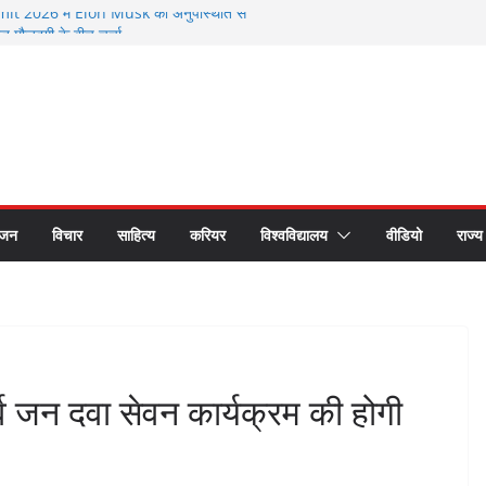
 2026 में Elon Musk की अनुपस्थिति से
मौजूदगी के बीच चर्चा
े सम्मानित हुए भगवानपुर के शिक्षक शैलेश कुमार
 छात्र समागम में अपनी यादों को साझा कर हुए भावुक
रीय लोक अदालत के प्रचार प्रसार के लिए रथ रवाना
 का सीएस डॉ. राजकुमार चौधरी ने किया सम्मान
ंजन
विचार
साहित्य
करियर
विश्वविद्यालय
वीडियो
राज्य
्व जन दवा सेवन कार्यक्रम की होगी