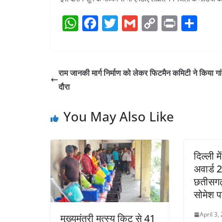
W
F
T
G
C
Pr
S
h
a
w
m
o
in
h
at
c
itt
ai
p
t
ar
s
e
er
l
y
e
राम जानकी मार्ग निर्माण को लेकर फिटमैन कमिटी ने किया गा
A
b
Li
दौरा
p
o
n
You May Also Like
p
o
k
k
दिल्ली म
अवार्ड 
छतीसगढ़
सोमेश प
April 3,
मुख्यमंत्री मत्स्य किट से 41