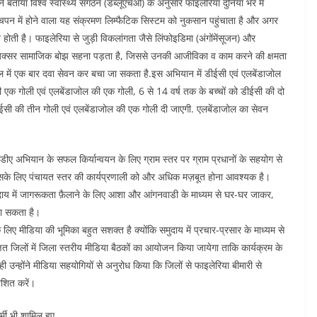
ने बताया विश्व स्वास्थ्य संगठन (डब्लूएचओ) के अनुसार फाइलेरिया दुनिया भर में
बचपन में होने वाला यह संक्रमण लिम्फैटिक सिस्टम को नुकसान पहुंचाता है और अगर
ोती है। फाइलेरिया से जुड़ी विकलांगता जैसे लिंफोइडिमा (अंगोंमेंसूजन) और
ो अक्सर सामाजिक बोझ सहना पड़ता है, जिससे उनकी आजीविका व काम करने की क्षमता
ाल में एक बार दवा सेवन कर बचा जा सकता है.इस अभियान में डीईसी एवं एलबेंडाजोल
की एक गोली एवं एलबेंडाजोल की एक गोली, 6 से 14 वर्ष तक के बच्चों को डीईसी की दो
ीईसी की तीन गोली एवं एलबेंडाजोल की एक गोली दी जाएगी. एलबेंडाजोल का सेवन
मडीए अभियान के सफल किर्यान्वयन के लिए ग्राम स्तर पर ग्राम प्रधानों के सहयोग से
ं। इसके लिए पंचायत स्तर की कार्यप्रणाली को और अधिक मज़बूत होना आवश्यक है।
 समुदाय में जागरूकता फ़ैलाने के लिए आशा और आंगनवाडी के माध्यम से घर-घर जाकर,
 जा सकता है।
िए मीडिया की भूमिका बहुत सशक्त है क्योंकि समुदाय में प्रचार-प्रसार के माध्यम से
षित जिलों में जिला स्तरीय मीडिया बैठकों का आयोजन किया जायेगा ताकि कार्यक्रम के
 ही उन्होंने मीडिया सहयोगियों से अनुरोध किया कि जिलों से फाइलेरिया बीमारी से
ाशित करें।
मी भी शामिल हुए.