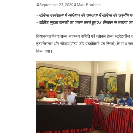
n
a
September 23, 2020
Mani Brothers
i
t
r
• मीडिया कार्यशाला में अभियान की सफलता में मीडिया की सक्रीय एवं म
n
e
• कोविड सुरक्षा मानकों का पालन करते हुए 28 सितंबर से चलाया ज
k
किशनगंज(बिहार)राज्य स्वास्थ्य समिति एवं ग्लोबल हेल्थ स्ट्रेटजीज द्
इंटरनेशनल और सीफार(सेंटर फॉर एडवोकेसी एंड रिसर्च) के साथ समन
किया गया।