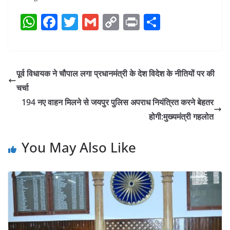
W
F
T
G
C
Pr
S
h
a
w
m
o
in
h
at
c
itt
ai
p
t
ar
s
e
er
l
y
e
पूर्व विधायक ने चौपाल लगा प्रधानमंत्री के देश विदेश के नीतियों पर की
A
b
Li
चर्चा
p
o
n
194 नए वाहन मिलने से जयपुर पुलिस अपराध नियंत्रित करने बेहतर
p
o
k
होगी:मुख्यमंत्री गहलोत
k
You May Also Like