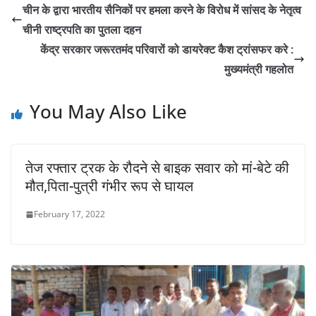
s
e
er
l
y
e
चीन के द्वारा भारतीय सैनिकों पर हमला करने के विरोध में सांसद के नेतृत्व
A
b
Li
चीनी राष्ट्रपति का पुतला दहन
p
o
n
केंद्र सरकार जरूरतमंद परिवारों को डायरेक्ट कैश ट्रांसफर करे :
p
o
k
मुख्यमंत्री गहलोत
k
You May Also Like
तेज रफ्तार ट्रक के रौदने से बाइक सवार को मां-बेटे की
मौत,पिता-पुत्री गंभीर रूप से घायल
February 17, 2022