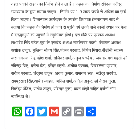
तहत पक्की सड़क का निर्माण होने वाला है। सड़क का निर्माण संवेदक सतेंद्र
उपाध्याय के द्वारा कराया जाएगा ।निर्माण पर 1.9 लाख रुपये से अधिक का ख़र्च
किया जाएगा। शिलान्यास कार्यक्रम के उपरांत विधायक हेमनारायण साह ने
बताया कि सड़क के निर्माण हो जाने से प्रति वर्ष लगने वाले काली स्थान पर मेला
में श्रद्धालुओं को पहुचने में सहूलियत होगी। इस मौके पर प्रखंड अध्यक्ष
लक्ष्णदेव सिंह पटेल,युवा के प्रखंड अध्यक्ष तारकेश्वर महतो, पंचायत अध्यक्ष
अशोक ठाकुर, मुखिया संजय सिंह,पंकज प्रसाद, बिपिन मिश्रा,बीडीसी सदस्य
करूनाकान्त सिंह,महेश शर्मा, राजिंदर शर्मा,अनुज पाण्डेय , जयनारायण महतो,डॉ
रबिन्द्र सिंह, दरोगा बैठा, हरेंद्र महतो, अशोक प्रसाद, सिवबल्लम प्रसाद,
सरोज प्रसाद, चंद्रमा ठाकुर, अरुण कुमार, रामायण साह, सतेंद्र सरपंच,
रामप्रसाद सिंह,आर्यन ब्याहत, अनिल शर्मा,अनिल ठाकुर, डॉ केसव गुप्ता,
जितेंद्र पंडित, संतोष ठाकुर, रबिन्द्र गुप्ता, बबन मांझी सहित दर्जनों लोग
उपस्थित थे।
W
F
T
G
C
Pr
S
h
a
w
m
o
in
h
at
c
itt
ai
p
t
ar