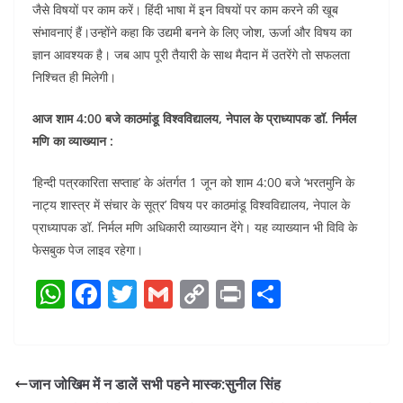
जैसे विषयों पर काम करें। हिंदी भाषा में इन विषयों पर काम करने की खूब
संभावनाएं हैं।उन्होंने कहा कि उद्यमी बनने के लिए जोश, ऊर्जा और विषय का
ज्ञान आवश्यक है। जब आप पूरी तैयारी के साथ मैदान में उतरेंगे तो सफलता
निश्चित ही मिलेगी।
आज शाम 4:00 बजे काठमांडू विश्वविद्यालय, नेपाल के प्राध्यापक डॉ. निर्मल
मणि का व्याख्यान :
‘हिन्दी पत्रकारिता सप्ताह’ के अंतर्गत 1 जून को शाम 4:00 बजे ‘भरतमुनि के
नाट्य शास्त्र में संचार के सूत्र’ विषय पर काठमांडू विश्वविद्यालय, नेपाल के
प्राध्यापक डॉ. निर्मल मणि अधिकारी व्याख्यान देंगे। यह व्याख्यान भी विवि के
फेसबुक पेज लाइव रहेगा।
W
F
T
G
C
Pr
S
h
a
w
m
o
in
h
at
c
itt
ai
p
t
ar
s
e
er
l
y
e
जान जोखिम में न डालें सभी पहने मास्क:सुनील सिंह