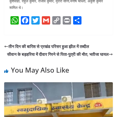
कुशवाहा, राहुल कुमार, राजीव कुमार, मुरारी सोनी,मनीष चौधरी, अंकुश कुमार
शामिल थे।
W
F
T
G
C
Pr
S
h
a
w
m
o
in
h
at
c
itt
ai
p
t
ar
s
e
er
l
y
e
तीन दिन की बारिश से प्रखंड परिसर हुआ झील में तब्दील
A
b
Li
सीवान के बड़हरिया में दीवार गिरने से पिता-पुत्री की मौत, भतीजा घायल
p
o
n
p
o
k
You May Also Like
k