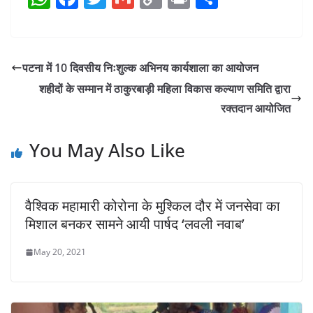
h
a
w
m
o
in
h
at
c
itt
ai
p
t
ar
s
e
er
l
y
e
पटना में 10 दिवसीय निःशुल्क अभिनय कार्यशाला का आयोजन
A
b
Li
शहीदों के सम्मान में ठाकुरबाड़ी महिला विकास कल्याण समिति द्वारा
p
o
n
रक्तदान आयोजित
p
o
k
You May Also Like
k
वैश्विक महामारी कोरोना के मुश्किल दौर में जनसेवा का
मिशाल बनकर सामने आयी पार्षद ‘लवली नवाब’
May 20, 2021