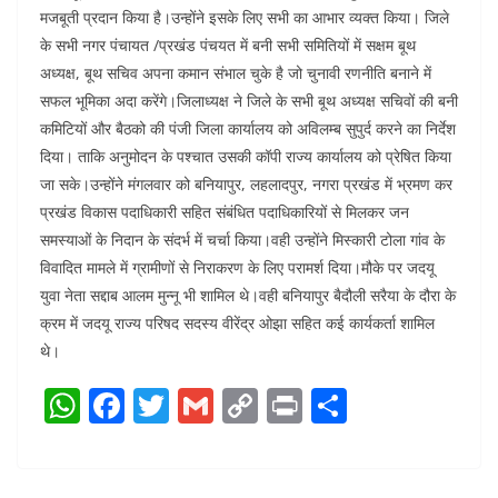
मजबूती प्रदान किया है।उन्होंने इसके लिए सभी का आभार व्यक्त किया। जिले
के सभी नगर पंचायत /प्रखंड पंचयत में बनी सभी समितियों में सक्षम बूथ
अध्यक्ष, बूथ सचिव अपना कमान संभाल चुके है जो चुनावी रणनीति बनाने में
सफल भूमिका अदा करेंगे।जिलाध्यक्ष ने जिले के सभी बूथ अध्यक्ष सचिवों की बनी
कमिटियों और बैठको की पंजी जिला कार्यालय को अविलम्ब सुपुर्द करने का निर्देश
दिया। ताकि अनुमोदन के पश्चात उसकी कॉपी राज्य कार्यालय को प्रेषित किया
जा सके।उन्होंने मंगलवार को बनियापुर, लहलादपुर, नगरा प्रखंड में भ्रमण कर
प्रखंड विकास पदाधिकारी सहित संबंधित पदाधिकारियों से मिलकर जन
समस्याओं के निदान के संदर्भ में चर्चा किया।वही उन्होंने मिस्कारी टोला गांव के
विवादित मामले में ग्रामीणों से निराकरण के लिए परामर्श दिया।मौके पर जदयू
युवा नेता सद्दाब आलम मुन्नू भी शामिल थे।वही बनियापुर बैदौली सरैया के दौरा के
क्रम में जदयू राज्य परिषद सदस्य वीरेंद्र ओझा सहित कई कार्यकर्ता शामिल
थे।
W
F
T
G
C
Pr
S
h
a
w
m
o
in
h
at
c
itt
ai
p
t
ar