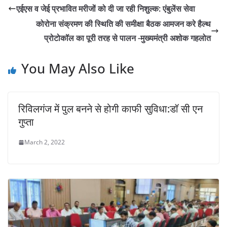
s
e
er
l
y
e
एईएस व जेई प्रभावित मरीजों को दी जा रही निशुल्क: एंबुलेंस सेवा
A
b
Li
कोरोना संक्रमण की स्थिति की समीक्षा बैठक आमजन करे हैल्थ
p
o
n
प्रोटोकॉल का पूरी तरह से पालन -मुख्यमंत्री अशोक गहलोत
p
o
k
You May Also Like
k
रिविलगंज में पुल बनने से होगी काफी सुविधा:डॉ सी एन
गुप्ता
March 2, 2022