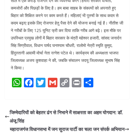
साल में एक करोड़ रोजगार देने की व्यवस्था करेंगे।हमारी सरकार वंचितों,
कमजोरों और पिछड़ों के लिए है। हम बाबा साहब के संकल्पों को अपनाते हुए
बिहार को शिक्षित करने पर काम करते हैं। महिलाएं भी पुरुषों के साथ कदम से
कदम बढ़ाए इसके लिए रोजगार हेतु पैसा देने की योजना बनाई गई है। नीतीश जी
ने गरीबों के लिए 125 यूनिट फ्री कर दिया ताकि गरीब आगे बढ़े। इस मौके पर
उपस्थित प्रमुख लोगों में बिहार सरकार के मंत्री महेश्वर हजारी, सांसद जनार्दन
सिंह सिग्रीवाल, विधान पार्षद घनश्याम चौधरी, रालोमो नेत्री स्मृति कुमुद,
हिंदुस्तानी आवामी मोर्चा नेता रत्नेश पटेल थे। कार्यक्रम की अध्यक्षता भाजपा
जिलाध्यक्ष अजय कुशवाहा ने की, जबकि संचालन जदयू जिलाध्यक्ष सुभाष सिंह
ने किया।
W
F
T
G
C
Pr
S
h
a
w
m
o
in
h
at
c
itt
ai
p
t
ar
s
e
er
l
y
e
जिम्मेदारियों को बेहतर ढंग से निभाने में साक्षरता का अहम योगदान: डॉ.
A
b
Li
अंजू सिंह
p
o
n
महाराजगंज विधानसभा में जन सुराज पार्टी का चला जन संपर्क अभियान