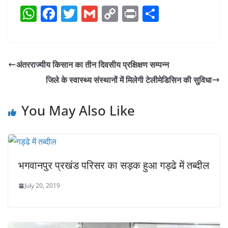
W
F
T
G
C
Pr
S
h
a
w
m
o
in
h
at
c
itt
ai
p
t
ar
s
e
er
l
y
e
अंतरराज्यीय किसान का तीन दिवसीय प्रक्षिक्षण सम्पन्न
A
b
Li
जिले के स्वास्थ्य संस्थानों में मिलेगी टेलीमेडिसिन की सुविधा
p
o
n
p
o
k
You May Also Like
k
भगवानपुर प्रखंड परिसर का सड़क हुआ गड्ढे में तब्दील
July 20, 2019