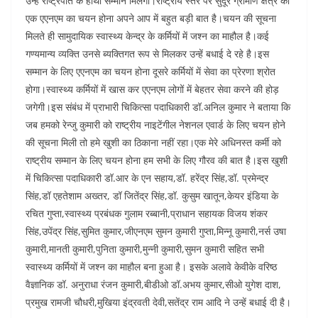
उन्हें राष्ट्रपति के हाथों सम्मान मिलेगा।राष्ट्रीय स्तर पर सुदूर ग्रामीण क्षेत्र की
एक एएनएम का चयन होना अपने आप में बहुत बड़ी बात है।चयन की सूचना
मिलते ही सामुदायिक स्वास्थ्य केन्द्र के कर्मियों में जश्न का माहौल है।कई
गण्यमान्य व्यक्ति उनसे ब्यक्तिगत रूप से मिलकर उन्हें बधाई दे रहे है।इस
सम्मान के लिए एएनएम का चयन होना दूसरे कर्मियों में सेवा का प्रेरणा श्रोत
होगा।स्वास्थ्य कर्मियों में खास कर एएनएम लोगों में बेहतर सेवा करने की होड़
जगेगी।इस संबंध में प्राभारी चिकित्सा पदाधिकारी डॉ.अनिल कुमार ने बताया कि
जब हमको रेन्जु कुमारी को राष्ट्रीय नाइटेंगील नेशनल एवार्ड के लिए चयन होने
की सूचना मिली तो हमे खुशी का ठिकाना नहीं रहा।एक मेरे अधिनस्त कर्मी को
राष्ट्रीय सम्मान के लिए चयन होना हम सभी के लिए गौरव की बात है।इस खुशी
में चिकित्सा पदाधिकारी डॉ.आर के एन सहाय,डॉ. हरेंद्र सिंह,डॉ. प्रमेन्द्र
सिंह,डॉ एहतेशाम अख्तर, डॉ जितेंद्र सिंह,डॉ. कुसुम खातून,केयर इंडिया के
रचित गुप्ता,स्वास्थ्य प्रबंधक गुलाम रब्बानी,प्राधान सहायक विजय शंकर
सिंह,उपेंद्र सिंह,सुमित कुमार,जीएनएम सुमन कुमारी गुप्ता,मिन्नू कुमारी,नर्स उषा
कुमारी,मानती कुमारी,पुनिता कुमारी,मुन्नी कुमारी,सुमन कुमारी सहित सभी
स्वास्थ्य कर्मियों में जश्न का माहौल बना हुआ है। इसके अलावे केवीके वरिष्ठ
वैज्ञानिक डॉ. अनुराधा रंजन कुमारी,बीडीओ डॉ.अभय कुमार,सीओ युगेश दाश,
प्रमुख रामजी चौधरी,मुखिया इंद्रवती देवी,सतेंद्र राम आदि ने उन्हें बधाई दी है।