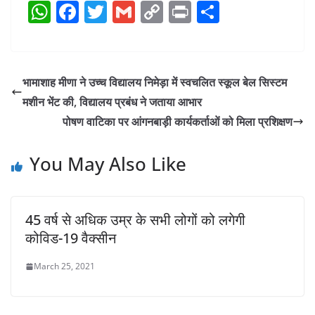
W
F
T
G
C
Pr
S
h
a
w
m
o
in
h
at
c
itt
ai
p
t
ar
s
e
er
l
y
e
भामाशाह मीणा ने उच्च विद्यालय निमेड़ा में स्वचलित स्कूल बेल सिस्टम
A
b
Li
मशीन भेंट की, विद्यालय प्रबंध ने जताया आभार
p
o
n
पोषण वाटिका पर आंगनबाड़ी कार्यकर्ताओं को मिला प्रशिक्षण
p
o
k
You May Also Like
k
45 वर्ष से अधिक उम्र के सभी लोगों को लगेगी
कोविड-19 वैक्सीन
March 25, 2021