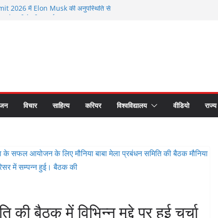
 2026 में Elon Musk की अनुपस्थिति से
मौजूदगी के बीच चर्चा
े सम्मानित हुए भगवानपुर के शिक्षक शैलेश कुमार
 छात्र समागम में अपनी यादों को साझा कर हुए भावुक
रीय लोक अदालत के प्रचार प्रसार के लिए रथ रवाना
 का सीएस डॉ. राजकुमार चौधरी ने किया सम्मान
ंजन
विचार
साहित्य
करियर
विश्वविद्यालय
वीडियो
राज्य
की बैठक में विभिन्न मुद्दे पर हुई चर्चा