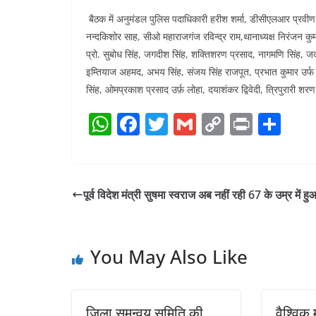
बैठक में अनुमंडल पुलिस पदाधिकारी हरीश शर्मा, डीसीएलआर प्रवी
नन्दकिशोर साह, सीओ महाराजगंज रविन्द्र राम,थानाध्यक्ष निरंजन क
प्रो. सुबोध सिंह, जगदीश सिंह, शक्तिशरण प्रसाद, नागमणि सिंह, जदयू 
इम्तियाज अहमद, अभय सिंह, संजय सिंह राजपूत, प्रभात कुमार उर्फ 
सिंह, ओमप्रकाश प्रसाद उर्फ़ लोहा, दयाशंकर द्विवेदी, त्रिपुरारी श
W
F
T
G
C
Pr
S
h
a
w
m
o
in
h
at
c
itt
ai
p
t
ar
s
e
er
l
y
e
पूर्व विदेश मंत्री सुषमा स्वराज अब नहीं रही 67 के उम्र में 
A
b
Li
p
o
n
You May Also Like
p
o
k
k
जिला समन्वय समिति की
वैश्विक