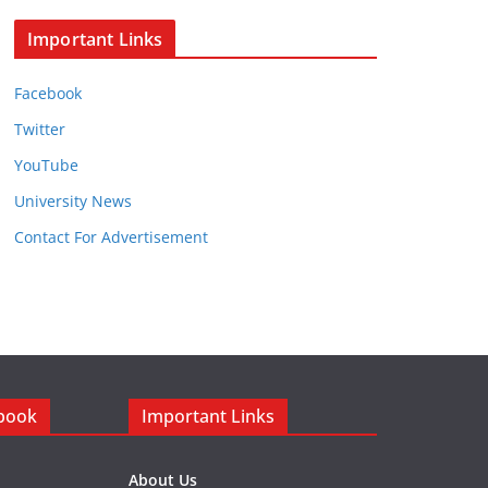
Important Links
Facebook
Twitter
YouTube
University News
Contact For Advertisement
ebook
Important Links
About Us