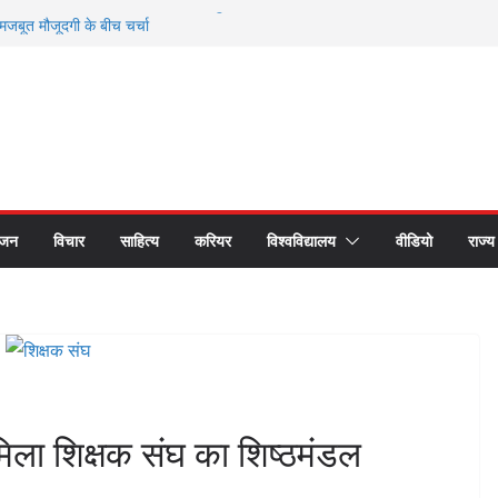
mmit 2026 में Elon Musk की अनुपस्थिति से
ूत मौजूदगी के बीच चर्चा
26 से सम्मानित हुए भगवानपुर के शिक्षक शैलेश कुमार
वर्ती छात्र समागम में अपनी यादों को साझा कर हुए भावुक
ष्ट्रीय लोक अदालत के प्रचार प्रसार के लिए रथ रवाना
यकों का सीएस डॉ. राजकुमार चौधरी ने किया सम्मान
ंजन
विचार
साहित्य
करियर
विश्वविद्यालय
वीडियो
राज्य
मिला शिक्षक संघ का शिष्ठमंडल