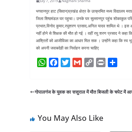
n
July 7, 2019
Nagmani Sharma
a
i
t
भगवानपुर हाट (सिवान)प्रखंड क्षेत्र के उत्क्रमित मध्य विद्यालय मर
r
n
जिला शिष्ठमंडल घर पहुचा। उनके घर सुल्तानपुर पहुंच शोकाकुल परिव
e
प्रभात,विनोद कुमार,रघुशरण प्रसाद,अनिल यादव शामिल थे । इस 
k
नहीं होने से शिक्षक की मौत हो गई । वहीं रघु शरण प्रसाद ने कहा क
आश्रितों को आजीविका का आधार मिल सक । उन्होंने कहा कि स्व भूलनय
को अपनी जवाबदेही का निर्वाहन करना चाहिए
W
F
T
G
C
Pr
S
h
a
w
m
o
in
h
at
c
itt
ai
p
t
ar
s
e
er
l
y
e
गोपालगंज के युवक का ससुराल में मौत बिजली के चपेट में आन
A
b
Li
p
o
n
You May Also Like
p
o
k
k