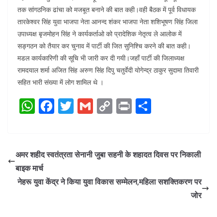
तक सांगठनिक ढांचा को मजबूत बनाने की बात कही।वही बैठक में पूर्व विधायक
तारकेश्वर सिंह युवा भाजपा नेता आनन्द शंकर भाजपा नेता शशिभूषण सिंह जिला
उपाध्यक्ष बृजमोहन सिंह ने कार्यकर्ताओ को प्रादेशिक नेतृत्व ले आलोक में
सङ्गठन को तैयार कर चुनाव में पार्टी की जित सुनिश्चि करने की बात कही।
मडल कार्यकारिणी की सूचि भी जारी कर दी गयी।जहाँ पार्टी की जिलाध्यक्ष
रामदयाल शर्मा अजित सिंह अरुण सिंह दिपु चतुर्वेदी योगेन्द्र ठाकुर सुदामा तिवारी
सहित भारी संख्या में लोग शामिल थे ।
W
F
T
G
C
Pr
S
h
a
w
m
o
in
h
at
c
itt
ai
p
t
ar
s
e
er
l
y
e
अमर शहीद स्वतंत्रता सेनानी जुबा सहनी के शहादत दिवस पर निकाली
A
b
Li
बाइक मार्च
p
o
n
नेहरू युवा केंद्र ने किया युवा विकास सम्मेलन,महिला सशक्तिकरण पर
p
o
k
जोर
k