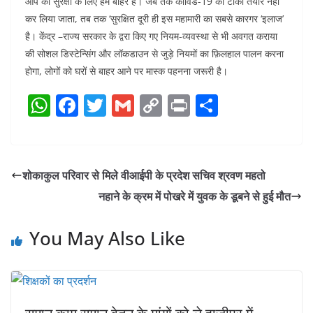
आप की सुरक्षा के लिए हम बाहर है। जब तक कोविड-19 का टीका तैयार नहीं
कर लिया जाता, तब तक ‘सुरक्षित दूरी ही इस महामारी का सबसे कारगर ‘इलाज’
है। केंद्र –राज्य सरकार के द्वरा किए गए नियम-व्यवस्था से भी अवगत कराया
की सोशल डिस्टेन्सिंग और लॉकडाउन से जुड़े नियमों का फ़िलहाल पालन करना
होगा, लोगों को घरों से बाहर आने पर मास्क पहनना जरूरी है।
W
F
T
G
C
Pr
S
h
a
w
m
o
in
h
at
c
itt
ai
p
t
ar
s
e
er
l
y
e
शोकाकुल परिवार से मिले वीआईपी के प्रदेश सचिव श्रवण महतो
A
b
Li
नहाने के क्रम में पोखरे में युवक के डूबने से हुई मौत
p
o
n
p
o
k
You May Also Like
k