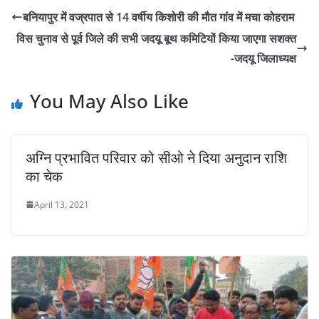
s
e
er
l
y
e
बनियापुर में वज्रपात से 14 वर्षीय किशोरी की मौत गांव में मचा कोहराम
A
b
Li
विस चुनाव से पूर्व जिले की सभी जदयू बूथ कमिटियों किया जाएगा सशक्त
p
o
n
-जदयू जिलाध्यक्ष
p
o
k
You May Also Like
k
अग्नि प्रभावित परिवार को सीओ ने दिया अनुदान राशि
का चेक
April 13, 2021