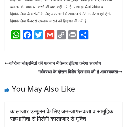
क्लीनर की व्यवस्था करने की बात कही गयी है. साथ ही थैलीसिमिया व
हिमोफीलिया के मरीजों के लिए अस्पतालों में आयरन चेल्टिंग एजेंट्स एवं एंटी-
हिमोफीलिया फैक्टर्स उपलब्ध कराने की हिदायत दी गयी है.
W
F
T
G
C
Pr
S
h
a
w
m
o
in
h
at
c
itt
ai
p
t
ar
s
e
er
l
y
e
कोरोना संक्रमितों की पहचान में केयर इंडिया करेगा सहयोग
A
b
Li
गर्भवस्था के दौरान विशेष देखभाल की हैं आवश्यकता
p
o
n
p
o
k
You May Also Like
k
कालाजार उन्मूलन के लिए जन-जागरूकता व सामूहिक
सहभागिता से मिलेगी कालाजार से मुक्ति