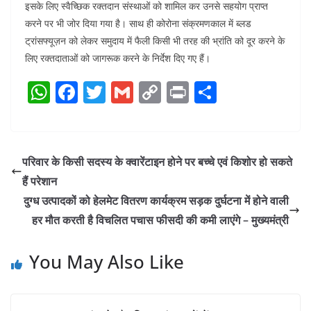
इसके लिए स्वैच्छिक रक्तदान संस्थाओं को शामिल कर उनसे सहयोग प्राप्त
करने पर भी जोर दिया गया है। साथ ही कोरोना संक्रमणकाल में ब्लड
ट्रांसफ्यूज़न को लेकर समुदाय में फैली किसी भी तरह की भ्रांति को दूर करने के
लिए रक्तदाताओं को जागरूक करने के निर्देश दिए गए हैं।
W
F
T
G
C
Pr
S
h
a
w
m
o
in
h
at
c
itt
ai
p
t
ar
s
e
er
l
y
e
परिवार के किसी सदस्य के क्वारेंटाइन होने पर बच्चे एवं किशोर हो सकते
A
b
Li
हैं परेशान
p
o
n
दुग्ध उत्पादकों को हेलमेट वितरण कार्यक्रम सड़क दुर्घटना में होने वाली
p
o
k
हर मौत करती है विचलित पचास फीसदी की कमी लाएंगे – मुख्यमंत्री
k
You May Also Like