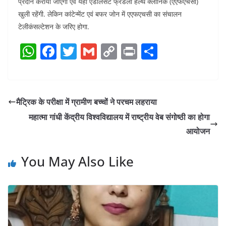
प्रदान करायी जाएगी एवं यहाँ एडोलसेंट फ्रेंडली हेल्थ क्लीनिक (एएफएचसी)
खुली रहेंगी. लेकिन कांटेन्मेंट एवं बफर जोन में एएफएचसी का संचालन
टेलीकंसल्टेशन के जरिए होगा.
W
F
T
G
C
Pr
S
h
a
w
m
o
in
h
at
c
itt
ai
p
t
ar
s
e
er
l
y
e
मैट्रिक के परीक्षा में ग्रामीण बच्चों ने परचम लहराया
A
b
Li
महात्मा गांधी केंद्रीय विश्वविद्यालय में राष्ट्रीय वेब संगोष्ठी का होगा
p
o
n
आयोजन
p
o
k
You May Also Like
k