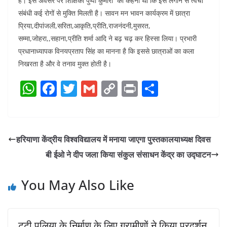
है। इस अवसर पर शिक्षिका पुष्पा कुमारी का कहना था कि इसे लगाने से त्वचा
संबंधी कई रोगों से मुक्ति मिलती है। सावन मन भावन कार्यक्रम में छात्रा
प्रिया,दीपांजली,सरिता,आकृति,प्रीति,राजनंदनी,मुसरत,
सम्मा,जोहरा,,सहाना,प्रीति शर्मा आदि ने बढ़ चढ़ कर हिस्सा लिया। प्रभारी
प्रधानाध्यापक विनयप्रताप सिंह का मानना है कि इससे छात्राओं का कला
निखरता है और वे तनाव मुक्त होती है।
W
F
T
G
C
Pr
S
h
a
w
m
o
in
h
at
c
itt
ai
p
t
ar
s
e
er
l
y
e
हरियाणा केंद्रीय विश्वविद्यालय में मनाया जाएगा पुस्तकालयाध्यक्ष दिवस
A
b
Li
बी ईओ ने दीप जला किया संकुल संसाधन केंद्र का उद्घाटन
p
o
n
p
o
k
You May Also Like
k
टूटी पुलिया के निर्माण के लिए ग्रामीणों ने किया प्रदर्शन