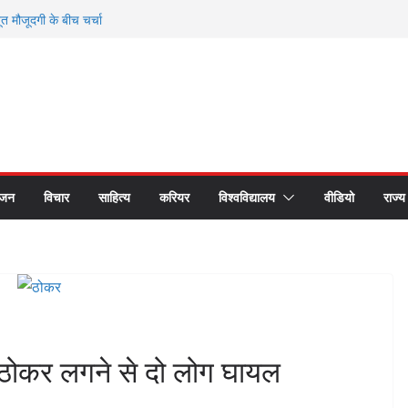
 2026 में Elon Musk की अनुपस्थिति से
मौजूदगी के बीच चर्चा
े सम्मानित हुए भगवानपुर के शिक्षक शैलेश कुमार
 छात्र समागम में अपनी यादों को साझा कर हुए भावुक
रीय लोक अदालत के प्रचार प्रसार के लिए रथ रवाना
 का सीएस डॉ. राजकुमार चौधरी ने किया सम्मान
ंजन
विचार
साहित्य
करियर
विश्वविद्यालय
वीडियो
राज्य
 ठोकर लगने से दो लोग घायल