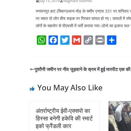
n
July 13, 2019
Nagmani Sharma
a
i
t
भगवानपुर हाट (सिवान)थाना मोड़ के समीप एनएच 331 पर शनिवार को
r
n
पर सवार दो लोग बीच सड़क पर गिरकर घायल हो गए। घायलों में रमेश र
e
लोगों के सहयोग से पीएचसी में भर्ती कराया गया।दोनो का इलाज
k
W
F
T
G
C
Pr
S
h
a
w
m
o
in
h
at
c
itt
ai
p
t
ar
s
e
er
l
y
e
पुश्तैनी जमीन पर नीव जुड़वाने के क्रम में हूई मारपीट एक क
A
b
Li
p
o
n
You May Also Like
p
o
k
k
अंतर्राष्ट्रीय ईवी-एक्सपो का
हिस्सा बनेगी हकेवि की स्मार्ट
इको फ्रैंडली कार