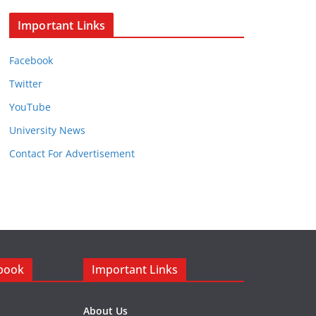
Important Links
Facebook
Twitter
YouTube
University News
Contact For Advertisement
ebook
Important Links
About Us