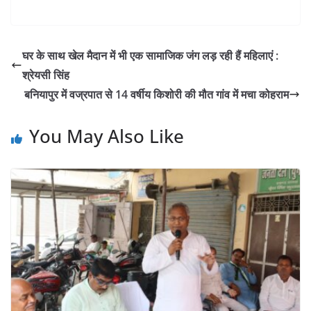
h
a
w
m
o
in
h
at
c
itt
ai
p
t
ar
s
e
er
l
y
e
घर के साथ खेल मैदान में भी एक सामाजिक जंग लड़ रही हैं महिलाएं :
A
b
Li
श्रेयसी सिंह
p
o
n
बनियापुर में वज्रपात से 14 वर्षीय किशोरी की मौत गांव में मचा कोहराम
p
o
k
You May Also Like
k