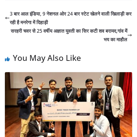
at
c
itt
ai
p
t
ar
s
e
er
l
y
e
3 बार आल इंडिया, 9 नेशनल ओर 24 बार स्टेट खेलने वाली खिलाड़ी कर
A
b
Li
रही है मनरेगा में दिहाड़ी
p
o
n
सरहरी चवर से 25 वर्षीय अज्ञात युवती का सिर कटी शव बरामद,गांव में
p
o
k
भय का माहौल
k
You May Also Like