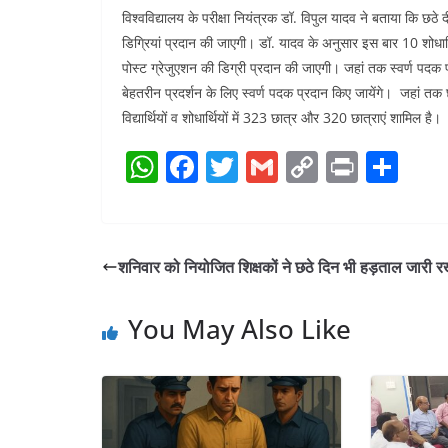
विश्वविद्यालय के परीक्षा नियंत्रक डॉ. विपुल यादव ने बताया कि छठे द
डिग्रियां प्रदान की जाएगी। डॉ. यादव के अनुसार इस बार 10 शोधार्
पोस्ट ग्रेजुएशन की डिग्री प्रदान की जाएगी। जहां तक स्वर्ण पदक पाने
बेहतरीन प्रदर्शन के लिए स्वर्ण पदक प्रदान किए जायेंगे। जहां तक छ
विद्यार्थियों व शोधार्थियों में 323 छात्र और 320 छात्राएं शामिल है।
W
F
T
G
C
Pr
S
h
a
w
m
o
in
h
at
c
itt
ai
p
t
ar
s
e
er
l
y
e
शनिवार को नियोजित शिक्षकों ने छठे दिन भी हड़ताल जारी र
A
b
Li
p
o
n
You May Also Like
p
o
k
k