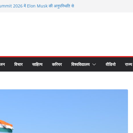
mmit 2026 में Elon Musk की अनुपस्थिति से
ूत मौजूदगी के बीच चर्चा
26 से सम्मानित हुए भगवानपुर के शिक्षक शैलेश कुमार
वर्ती छात्र समागम में अपनी यादों को साझा कर हुए भावुक
ष्ट्रीय लोक अदालत के प्रचार प्रसार के लिए रथ रवाना
यकों का सीएस डॉ. राजकुमार चौधरी ने किया सम्मान
ंजन
विचार
साहित्य
करियर
विश्वविद्यालय
वीडियो
राज्य