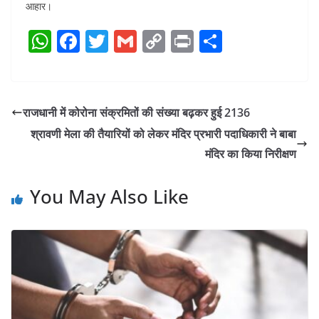
आहार।
W
F
T
G
C
Pr
S
h
a
w
m
o
in
h
at
c
itt
ai
p
t
ar
s
e
er
l
y
e
राजधानी में कोरोना संक्रमितों की संख्या बढ़कर हुई 2136
A
b
Li
श्रावणी मेला की तैयारियों को लेकर मंदिर प्रभारी पदाधिकारी ने बाबा
p
o
n
मंदिर का किया निरीक्षण
p
o
k
You May Also Like
k