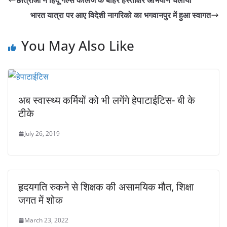
छात्राओं ने हिंदू गर्ल्स कॉलेज के बाहर हस्ताक्षर अभियान चलाया
A
b
Li
भारत यात्रा पर आए विदेशी नागरिको का भगवानपुर में हुआ स्वागत
p
o
n
p
o
k
You May Also Like
k
अब स्वास्थ्य कर्मियों को भी लगेंगे हेपाटाईटिस- बी के
टीके
July 26, 2019
हृदयगति रुकने से शिक्षक की असामयिक मौत, शिक्षा
जगत में शोक
March 23, 2022