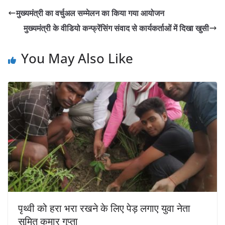
s
e
er
l
y
e
मुख्यमंत्री का वर्चुअल सम्मेलन का किया गया आयोजन
A
b
Li
मुख्यमंत्री के वीडियो कन्फ्रेंसिंग संवाद से कार्यकर्ताओं में दिखा खुसी
p
o
n
p
o
k
You May Also Like
k
पृथ्वी को हरा भरा रखने के लिए पेड़ लगाए युवा नेता
सुमित कुमार गुप्ता