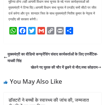
मुहैय्या होगा।वही आगामी विधान सभा चुनाव के मद्दे नजर कार्यक्रताओं को
मुख्यमंत्री ने टिप्स दिए।आगामी विधान सभा चुनाव में एनडीए सभी सीटो पर जीत
दर्ज करेगा और पुनः शानदार जित के साथ मुख्यमंत्री नितीश कुमार के नेतृत्व में
एनडीए की सरकार बनेगी।
W
F
T
G
C
Pr
S
h
a
w
m
o
in
h
at
c
itt
ai
p
t
ar
s
e
er
l
y
e
मुख्यमंत्री का वीडियो कन्फ्रेंसिंग संवाद कार्यकर्ताओं के लिए एनर्जेटिक-
A
b
Li
माधवी सिंह
p
o
n
खेलने गए युवक की चौर में डूबने से मौत,मचा कोहराम
p
o
k
You May Also Like
k
डॉक्टरों ने बच्चों के स्वास्थ्य की जांच की, जन्मजात