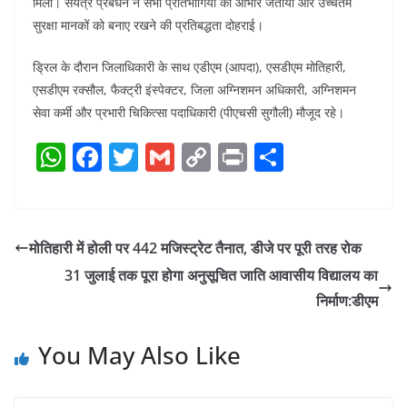
मिला। संयंत्र प्रबंधन ने सभी प्रतिभागियों का आभार जताया और उच्चतम
सुरक्षा मानकों को बनाए रखने की प्रतिबद्धता दोहराई।
ड्रिल के दौरान जिलाधिकारी के साथ एडीएम (आपदा), एसडीएम मोतिहारी,
एसडीएम रक्सौल, फैक्ट्री इंस्पेक्टर, जिला अग्निशमन अधिकारी, अग्निशमन
सेवा कर्मी और प्रभारी चिकित्सा पदाधिकारी (पीएचसी सुगौली) मौजूद रहे।
W
F
T
G
C
Pr
S
h
a
w
m
o
in
h
at
c
itt
ai
p
t
ar
s
e
er
l
y
e
मोतिहारी में होली पर 442 मजिस्ट्रेट तैनात, डीजे पर पूरी तरह रोक
A
b
Li
31 जुलाई तक पूरा होगा अनुसूचित जाति आवासीय विद्यालय का
p
o
n
निर्माण:डीएम
p
o
k
You May Also Like
k