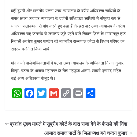
वहीं दूसरी ओर माननीय पटना उच्च न्यायालय के वरीय अधिवक्ता साथियों के
समक्ष छपरा व्यवहार न्यायालय के दर्जनों अधिवक्ता साथियों ने संयुक्त रूप से
भाजपा आलाकमान से मांग करते हुए कहा हैं कि इस बार उच्च न्यायालय के वरीय
अधिवक्ता सह जनसंघ से लगातार जुड़े रहने वाले सिवान ज़िले के भगवानपुर हाट
निवासी अवधेश कुमार पाण्डेय को महामहिम राज्यपाल कोटा से विधान परिषद का
सदस्य मनोनीत किया जाये।
मांग करने वालेअधिवक्ताओं में पटना उच्च न्यायालय के अधिवक्ता निराज कुमार
मिश्र, पटना के भाजपा महानगर के नेता महफ़ूज आलम, लक्ली प्रसाद सहित
कई अन्य अधिवक्ता मौजूद थे।
W
F
T
G
C
Pr
S
h
a
w
m
o
in
h
at
c
itt
ai
p
t
ar
s
e
er
l
y
e
प्रशांत भूषण मामले में सुप्रीम कोर्ट के द्वारा सजा देने के फैसले की निंदा
A
b
Li
आजाद समाज पार्टी के जिलाध्यक्ष बने चन्दन कुमार