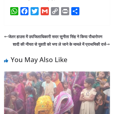
W
F
T
G
C
Pr
S
h
a
w
m
o
in
h
at
c
itt
ai
p
t
ar
s
e
er
l
y
e
जेलर हाउस में उपजिलाधिकारी सदर सुनीता सिंह ने किया पौधारोपण
A
b
Li
शादी की नीयत से युवती को भगा ले जाने के मामले में प्राथमिकी दर्ज
p
o
n
p
o
k
You May Also Like
k