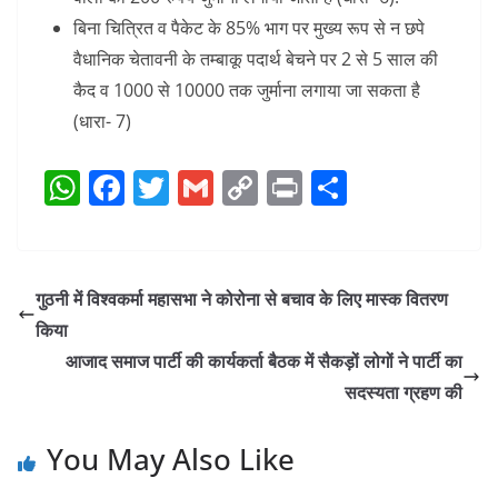
बिना चित्रित व पैकेट के 85% भाग पर मुख्य रूप से न छपे
वैधानिक चेतावनी के तम्बाकू पदार्थ बेचने पर 2 से 5 साल की
कैद व 1000 से 10000 तक जुर्माना लगाया जा सकता है
(धारा- 7)
W
F
T
G
C
Pr
S
h
a
w
m
o
in
h
at
c
itt
ai
p
t
ar
s
e
er
l
y
e
गुठनी में विश्वकर्मा महासभा ने कोरोना से बचाव के लिए मास्क वितरण
A
b
Li
किया
p
o
n
आजाद समाज पार्टी की कार्यकर्ता बैठक में सैकड़ों लोगों ने पार्टी का
p
o
k
सदस्यता ग्रहण की
k
You May Also Like