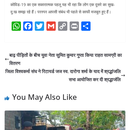
कोविड-19 का एक सकारात्मक पहलू यह भी रहा कि लोग एक दूसरे का सुख-
दु:ख समझ रहे हैं। परस्पर आपसी संबंध भी पहले से काफी मजबूत हुए हैं।
W
F
T
G
C
Pr
S
h
a
w
m
o
in
h
at
c
itt
ai
p
t
ar
s
e
er
l
y
e
बाढ़ पीड़ितों के बीच युवा नेता सुमित कुमार गुप्ता किया राहत सामग्री का
A
b
Li
वितरण
p
o
n
जिला विश्वकर्मा संघ ने रिटायर्ड जज स्व. दारोगा शर्मा के याद में श्रद्धांजलि
p
o
k
सभा आयोजित कर दी श्रद्धाजंलि
k
You May Also Like