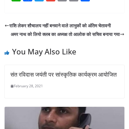
h
a
w
m
o
in
h
at
c
itt
ai
p
t
ar
s
e
er
l
y
e
राशि लेकर शौचालय नहीं बनवाने वाले लाभुकों को अंतिम चेतावनी
A
b
Li
अमर नाथ को लियो क्लब का अध्यक्ष तो आलोक को सचिव बनाया गया
p
o
n
p
o
k
You May Also Like
k
संत रविदास जयंती पर सांस्कृतिक कार्यक्रम आयोजित
February 28, 2021