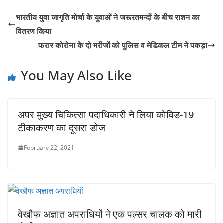
s
e
er
l
y
e
भारतीय युवा जागृति मोर्चा के युवाओं ने जरूरतमन्दों के बीच राशन का
A
b
Li
वितरण किया
p
o
n
फरार कोरोना के दो मरीजों को पुलिस व मेडिकल टीम ने पकड़ा
p
o
k
You May Also Like
k
अपर मुख्य चिकित्सा पदाधिकारी ने लिया कोविड-19
टीकाकरण का दूसरा डोज
February 22, 2021
वेखौफ अज्ञात अपराधियों ने एक पल्सर चालक को मारी