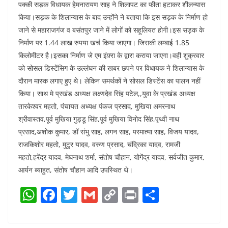
पक्की सड़क विधायक हेमनारायण साह ने शिलापट का फीता हटाकर शीलन्यास
किया।सड़क के शिलान्यास के बाद उन्होंने ने बताया कि इस सड़क के निर्माण हो
जाने से महाराजगंज व बसंतपुर जाने में लोगों को सहूलियत होगी।इस सड़क के
निर्माण पर 1.44 लाख रुपया खर्च किया जाएगा। जिसकी लम्बाई 1.85
किलोमीटर है।इसका निर्माण जे एम इंफ़्रा के द्वारा कराया जाएगा।वही शुक्रवार
को सोसल डिस्टेंसिग के उल्लंघन की खबर छपने पर विधायक ने शिलान्यास के
दौरान मास्क लगाए हुए थे। लेकिन समर्थकों ने सोसल डिस्टेंस का पालन नहीं
किया। साथ मे प्रखंड अध्यक्ष लक्ष्णदेव सिंह पटेल,,युवा के प्रखंड अध्यक्ष
तारकेश्वर महतो, पंचायत अध्यक्ष पंकज प्रसाद, मुखिया अमरनाथ
श्रीवास्तव,पूर्व मुखिया गुड्डू सिंह,पूर्व मुखिया विनोद सिंह,पृथ्वी नाथ
प्रसाद,अशोक कुमार, डॉ संभु साह, लगन साह, परमात्मा साह, विजय यादव,
राजकिशोर महतो, मुटुर यादव, वरुण प्रसाद, चंद्रिका यादव, रामजी
महतो,हरेंद्र यादव, मेघनाथ शर्मा, संतोष चौहान, योगेंद्र यादव, सर्वजीत कुमार,
आर्यन ब्याहुत, संतोष चौहान आदि उपस्थित थे।
W
F
T
G
C
Pr
S
h
a
w
m
o
in
h
at
c
itt
ai
p
t
ar