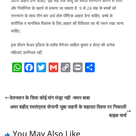
ऊपरी आहार देना चाहिए. छ्ह माह तक शिशु को केवल स्तनपान कराने से दस्त
और निमोनिया के खतरे से बचाया जा सकता है. 9 से 24 माह के बच्चों को
स्तनपान के साथ तीन बार अर्ध ठोस पौष्टिक आहार देना चाहिए. बच्चे के
शारीरिक व मानसिक विकास के लिए आहार की विविधता का भी ध्यान रखा जाना
चाहिए.
इस दौरान केअर इंडिया के ब्लॉक मैनेजर साहिल कुमार व क्षेत्र की अनेक
महिलाएं उपस्थित रहीं.
W
F
T
G
C
Pr
S
h
a
w
m
o
in
h
at
c
itt
ai
p
t
ar
s
e
er
l
y
e
वेतनमान के सिवा कोई मांग मंजूर नही -चमन बाबा
A
b
Li
अमर शहीद स्वतंत्रता सेनानी जुबा सहनी के शहादत दिवस पर निकाली
p
o
n
बाइक मार्च
p
o
k
You May Also Like
k