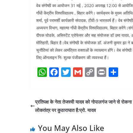
वेब संगोष्ठी का आयोजन 31 मई , 2020 अपराह्न 12:00 से आयोजित हो
गाँधी केंद्रीय विश्वविद्यालय , बिहार करेंगे। कार्यक्रम के मुख्य अ
शर्मा, पूर्व परामर्शी कार्यकारी संपादक, टीवी-9 भारतवर्ष हैं। वेब संग
अध्ययन विभाग, महात्मा गाँधी केंद्रीय विश्वविद्यालय, बिहार करेंग
दीपक घोडके, असिस्टेंट प्रोफेसर और सह संयोजक डॉ उमा यादव, असिस्ट
मोतिहारी, बिहार है।वेब संगोष्ठी के संयोजक डॉ. अंजनी कुमार झा ने
चुनौतियां को लेकर आमंत्रित वक्ताओं के व्याख्यान होंगे। वेब संगोष्ठी मे
लिए ऑनलाइन निः शुल्क पंजीकरण की व्यवस्था हैं।
W
F
T
G
C
Pr
S
h
a
w
m
o
in
h
at
c
itt
ai
p
t
ar
s
e
er
l
y
e
प्रतिपक्ष के नेता तेजस्वी यादव को गोपालगंज जाने से रोकना
A
b
Li
लोकतंत्र पर कुठाराघात है:प्रो. यादव
p
o
n
You May Also Like
p
o
k