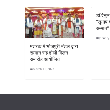
k
डाॅ.ऐनु
“सुभाष च
सम्मान”
January
मशरक में भोजपुरी मंडल द्वारा
सम्मान सह होली मिलन
समारोह आयोजित
March 11, 2025