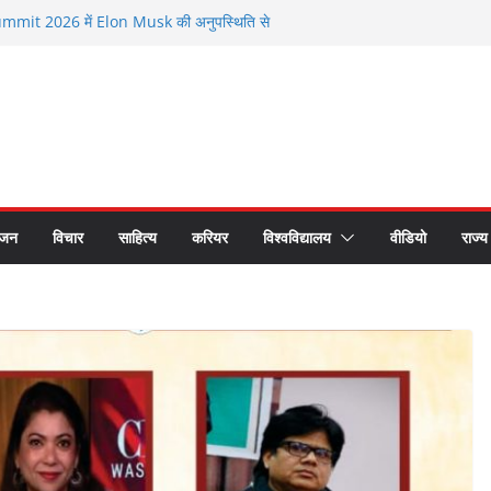
mit 2026 में Elon Musk की अनुपस्थिति से
ूत मौजूदगी के बीच चर्चा
6 से सम्मानित हुए भगवानपुर के शिक्षक शैलेश कुमार
र्ती छात्र समागम में अपनी यादों को साझा कर हुए भावुक
्ट्रीय लोक अदालत के प्रचार प्रसार के लिए रथ रवाना
कों का सीएस डॉ. राजकुमार चौधरी ने किया सम्मान
ंजन
विचार
साहित्य
करियर
विश्वविद्यालय
वीडियो
राज्य