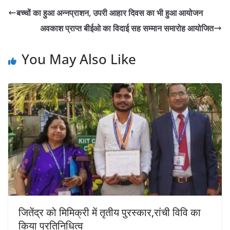
s
e
er
l
y
e
बच्चों का हुआ अन्नप्राशन, उपरी आहार दिवस का भी हुआ आयोजन
A
b
Li
अवकाश प्राप्त बीईओ का विदाई सह सम्मान समारोह आयोजित
p
o
n
p
o
k
You May Also Like
k
जितेंद्र को मिमिक्री में तृतीय पुरस्कार,रांची विवि का
किया प्रतिनिधित्व