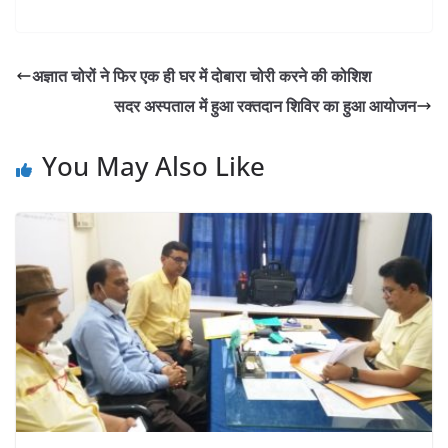
h
a
w
m
o
in
h
at
c
itt
ai
p
t
ar
s
e
er
l
y
e
अज्ञात चोरों ने फिर एक ही घर में दोबारा चोरी करने की कोशिश
A
b
Li
सदर अस्पताल में हुआ रक्तदान शिविर का हुआ आयोजन
p
o
n
p
o
k
You May Also Like
k