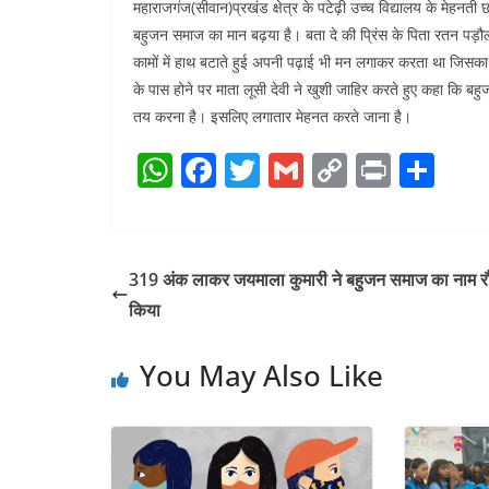
महाराजगंज(सीवान)प्रखंड क्षेत्र के पटेढ़ी उच्च विद्यालय के मेहनती छ
बहुजन समाज का मान बढ़या है। बता दे की प्रिंस के पिता रतन पड़ौली
कामों में हाथ बटाते हुई अपनी पढ़ाई भी मन लगाकर करता था जिसका न
के पास होने पर माता लूसी देवी ने खुशी जाहिर करते हुए कहा कि 
तय करना है। इसलिए लगातार मेहनत करते जाना है।
W
F
T
G
C
Pr
S
h
a
w
m
o
in
h
at
c
itt
ai
p
t
ar
s
e
er
l
y
e
319 अंक लाकर जयमाला कुमारी ने बहुजन समाज का नाम 
A
b
Li
किया
p
o
n
You May Also Like
p
o
k
k