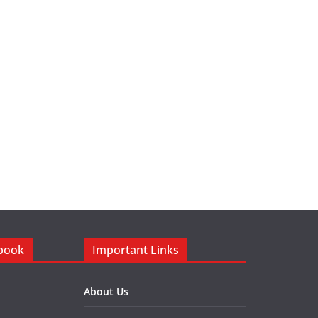
ebook
Important Links
About Us