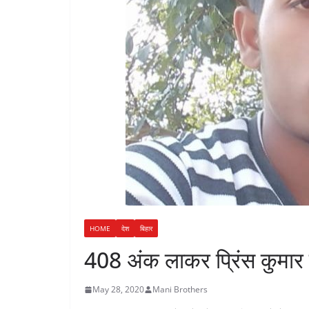
n
a
i
t
r
n
e
k
HOME
देश
बिहार
408 अंक लाकर प्रिंस कुमार
May 28, 2020
Mani Brothers