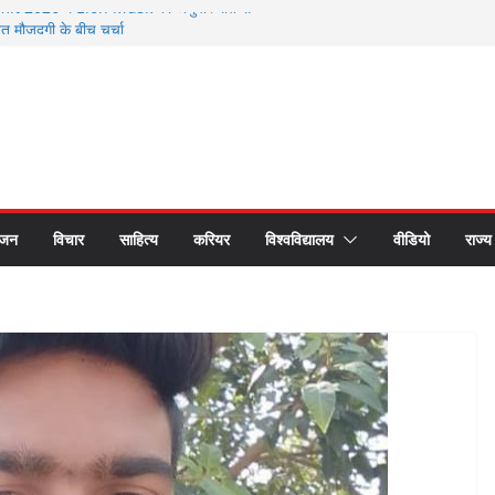
 2026 में Elon Musk की अनुपस्थिति से
मौजूदगी के बीच चर्चा
े सम्मानित हुए भगवानपुर के शिक्षक शैलेश कुमार
 छात्र समागम में अपनी यादों को साझा कर हुए भावुक
रीय लोक अदालत के प्रचार प्रसार के लिए रथ रवाना
 का सीएस डॉ. राजकुमार चौधरी ने किया सम्मान
ंजन
विचार
साहित्य
करियर
विश्वविद्यालय
वीडियो
राज्य