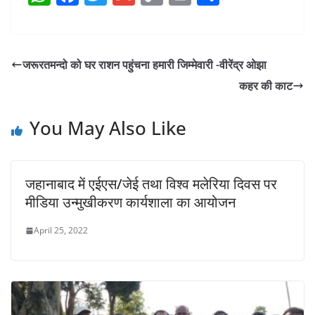
h
a
w
m
o
in
h
at
c
itt
ai
p
t
ar
s
e
er
l
y
e
जरूरतमन्दो को घर राशन पहुंचना हमारी जिम्मेवारी -वीरेंद्र ओझा
A
b
Li
कहर की काट
p
o
n
p
o
k
You May Also Like
k
जहानाबाद में एईएस/जेई तथा विश्व मलेरिया दिवस पर
मीडिया उन्मुखीकरण कार्यशाला का आयोजन
April 25, 2022