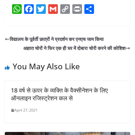
W
F
T
G
C
Pr
S
h
a
w
m
o
in
h
at
c
itt
ai
p
t
ar
s
e
er
l
y
e
विद्यालय के पूर्वर्ती छात्रों ने प्रदर्शन कर एनएच जाम किया
A
b
Li
अज्ञात चोरों ने फिर एक ही घर में दोबारा चोरी करने की कोशिश
p
o
n
p
o
k
You May Also Like
k
18 वर्ष से ऊपर के व्यक्ति के वैक्सीनेशन के लिए
ऑनलाइन रजिस्ट्रेशन कल से
April 27, 2021