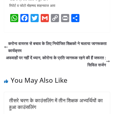
रिपोर्ट व फोटो मोहम्मद शाहनवाज अता
W
F
T
G
C
Pr
S
h
a
w
m
o
in
h
at
c
itt
ai
p
t
ar
s
e
er
l
y
e
करोना वायरस से बचाव के लिए नियोजित शिक्षको ने चलाया जागरूकता
A
b
Li
कार्यक्रम
p
o
n
अफवाहों पर नहीं दें ध्यान, कोरोना के प्रति जागरूक रहने की हैं जरूरत :
p
o
k
सिविल सर्जन
k
You May Also Like
तीसरे चरण के काउंसलिंग में तीन शिक्षक अभ्यर्थियों का
हुआ काउंसलिंग