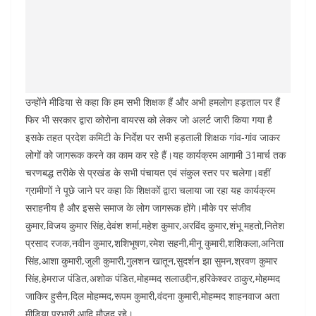
उन्होंने मीडिया से कहा कि हम सभी शिक्षक हैं और अभी हमलोग हड़ताल पर हैं
फिर भी सरकार द्वारा कोरोना वायरस को लेकर जो अलर्ट जारी किया गया है
इसके तहत प्रदेश कमिटी के निर्देश पर सभी हड़ताली शिक्षक गांव-गांव जाकर
लोगों को जागरूक करने का काम कर रहे हैं।यह कार्यक्रम आगामी 31मार्च तक
चरणबद्ध तरीके से प्रखंड के सभी पंचायत एवं संकुल स्तर पर चलेगा।वहीं
ग्रामीणों ने पूछे जाने पर कहा कि शिक्षकों द्वारा चलाया जा रहा यह कार्यक्रम
सराहनीय है और इससे समाज के लोग जागरूक होंगे।मौके पर संजीव
कुमार,विजय कुमार सिंह,देवंश शर्मा,महेश कुमार,अरविंद कुमार,शंभू महतो,नितेश
प्रसाद रजक,नवीन कुमार,शशिभूषण,रमेश सहनी,मीनू कुमारी,शशिकला,अनिता
सिंह,आशा कुमारी,जुली कुमारी,गुलशन खातून,सुदर्शन झा सुमन,श्रवण कुमार
सिंह,हेमराज पंडित,अशोक पंडित,मोहम्मद सलाउद्दीन,हरिकेश्वर ठाकुर,मोहम्मद
जाकिर हुसैन,दिल मोहम्मद,रूपम कुमारी,वंदना कुमारी,मोहम्मद शाहनवाज अता
मीडिया प्रभारी आदि मौजूद रहे।