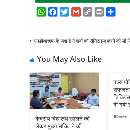
W
F
T
G
C
Pr
S
h
a
w
m
o
in
h
at
c
itt
ai
p
t
ar
s
e
er
l
y
e
एनडीआरएफ के जवानो ने गांवों को सैनिटाइज करने की ली ज़िम
A
b
Li
p
o
n
You May Also Like
p
o
k
k
पल्स पो
सफलता 
चिकित्स
दी गयी ट
Septemb
केंद्रीय विद्यालय खोलने को
लेकर मुख्य सचिव ने की