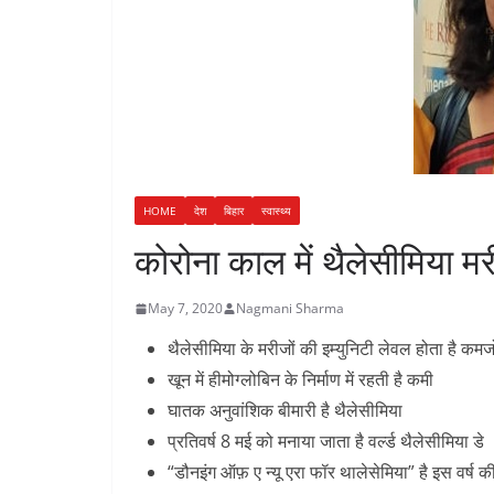
n
a
i
t
r
n
e
k
HOME
देश
बिहार
स्वास्थ्य
कोरोना काल में थैलेसीमिया म
May 7, 2020
Nagmani Sharma
थैलेसीमिया के मरीजों की इम्युनिटी लेवल होता है कम
खून में हीमोग्लोबिन के निर्माण में रहती है कमी
घातक अनुवांशिक बीमारी है थैलेसीमिया
प्रतिवर्ष 8 मई को मनाया जाता है वर्ल्ड थैलेसीमिया डे
“डौनइंग ऑफ़ ए न्यू एरा फॉर थालेसेमिया” है इस वर्ष क