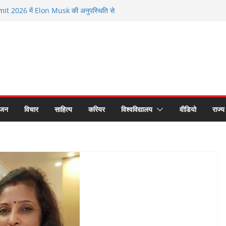
 2026 में Elon Musk की अनुपस्थिति से
मौजूदगी के बीच चर्चा
े सम्मानित हुए भगवानपुर के शिक्षक शैलेश कुमार
 छात्र समागम में अपनी यादों को साझा कर हुए भावुक
रीय लोक अदालत के प्रचार प्रसार के लिए रथ रवाना
 का सीएस डॉ. राजकुमार चौधरी ने किया सम्मान
ंजन
विचार
साहित्य
करियर
विश्वविद्यालय
वीडियो
राज्य