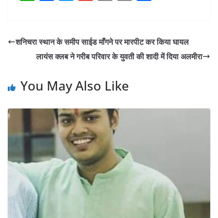
h
a
w
m
o
in
h
at
c
itt
ai
p
t
ar
s
e
er
l
y
e
शनिचरा स्थान के समीप साईड माँगने पर मारपीट कर किया घायल
A
b
Li
लायंस क्लब ने गरीब परिवार के युवती की शादी में दिया अलमीरा
p
o
n
p
o
k
You May Also Like
k