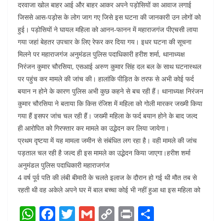
दरवाजा खोल बाहर आई और बाहर आकर अपने पड़ोसियों का आवाज लगाई
जिससे आस-पड़ोस के लोग जाग गए जिसे इस घटना की जानकारी उन लोगों को
हुई। पड़ोसियों ने घायल महिला को आनन-फानन में महाराजगंज पीएचसी लाया
गया जहां बेहतर उपचार के लिए रेफर कर दिया गय। इधर घटना की सूचना
मिलने पर महाराजगंज अनुमंडल पुलिस पदाधिकारी हरीश शर्मा, थानाध्यक्ष
निरंजन कुमार चौरसिया, एसआई अरुण कुमार सिंह दल बल के साथ घटनास्थल
पर पहुंच कर मामले की जांच की। हालांकि पीड़ित के तरफ से अभी कोई फर्द
बयान न होने के कारण पुलिस अभी कुछ कहने से बच रही हैं। थानाध्यक्ष निरंजन
कुमार चौरसिया ने बताया कि किस रंजिश में महिला को गोली मारकर जख्मी किया
गया हैं इसपर जांच चल रही हैं। जख्मी महिला के फर्द बयान होने के बाद जल्द
ही आरोपित को गिरफ्तार कर मामले का उद्भेदन कर लिया जायेगा।
प्रथम दृष्टया में यह मामला जमीन से संबंधित लग रहा है। वही मामले की जांच
पड़ताल चल रही है जल्द ही इस मामले का उद्भेदन किया जाएगा।हरीश शर्मा
अनुमंडल पुलिस पदाधिकारी महाराजगंज
4 वर्ष पूर्व पति की लंबी बीमारी के चलते इलाज के दौरान हो गई थी मौत तब से
रहती थी वह अकेले अपने घर में बाल बच्चा कोई भी नहीं हुआ था इस महिला को
W
F
T
G
C
Pr
S