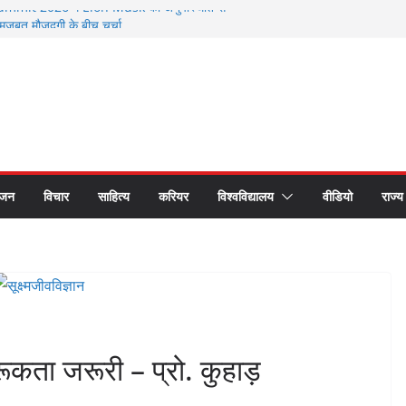
mmit 2026 में Elon Musk की अनुपस्थिति से
ूत मौजूदगी के बीच चर्चा
26 से सम्मानित हुए भगवानपुर के शिक्षक शैलेश कुमार
वर्ती छात्र समागम में अपनी यादों को साझा कर हुए भावुक
ष्ट्रीय लोक अदालत के प्रचार प्रसार के लिए रथ रवाना
यकों का सीएस डॉ. राजकुमार चौधरी ने किया सम्मान
ंजन
विचार
साहित्य
करियर
विश्वविद्यालय
वीडियो
राज्य
गरूकता जरूरी – प्रो. कुहाड़