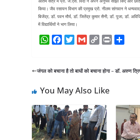
अंतिम सत्र में प्रो. जे.एस. विर्दी ने अपने अनुभव साझा किए और छा
किया। जैव रसायन विभाग की प्रमुख प्रो. नीलम सांगवान ने धन्यवाद ज्ञा
बिजेंद्र, डॉ. पवन मौर्य, डॉ. जितेंद्र कुमार सैनी, डॉ. पूजा, डॉ. 
में विद्यार्थियों ने भाग लिया।
W
F
T
G
C
Pr
S
h
a
w
m
o
in
h
at
c
itt
ai
p
t
ar
s
e
er
l
y
e
जंगल को बचाना है तो बाघों को बचाना होगा – डॉ. अरुण त्रि
A
b
Li
p
o
n
You May Also Like
p
o
k
k