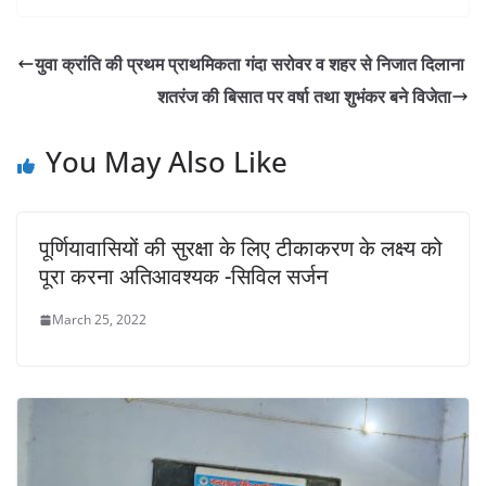
at
c
itt
ai
p
t
ar
s
e
er
l
y
e
युवा क्रांति की प्रथम प्राथमिकता गंदा सरोवर व शहर से निजात दिलाना
A
b
Li
शतरंज की बिसात पर वर्षा तथा शुभंकर बने विजेता
p
o
n
p
o
k
You May Also Like
k
पूर्णियावासियों की सुरक्षा के लिए टीकाकरण के लक्ष्य को
पूरा करना अतिआवश्यक -सिविल सर्जन
March 25, 2022