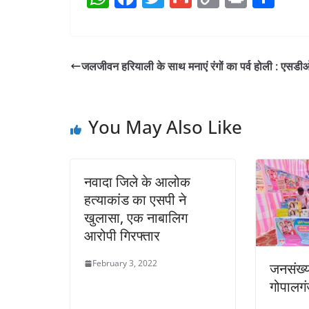
h
a
w
m
o
in
h
at
c
itt
ai
p
t
ar
s
e
er
l
y
e
जलजीवन हरियाली के साथ मनाएं रंगों का पर्व होली : एसडी
A
b
Li
p
o
n
You May Also Like
p
o
k
k
नवादा जिले के आलोक
हत्याकांड का एसपी ने
खुलासा, एक नाबालिग
आरोपी गिरफ्तार
February 3, 2022
जनसंख्य
गोपालगंज