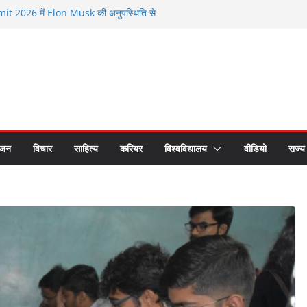
 2026 में Elon Musk की अनुपस्थिति से
मौजूदगी के बीच चर्चा
े सम्मानित हुए भगवानपुर के शिक्षक शैलेश कुमार
 छात्र समागम में अपनी यादों को साझा कर हुए भावुक
रीय लोक अदालत के प्रचार प्रसार के लिए रथ रवाना
 का सीएस डॉ. राजकुमार चौधरी ने किया सम्मान
ंजन
विचार
साहित्य
करियर
विश्वविद्यालय
वीडियो
राज्य