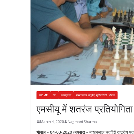
n
a
i
t
r
n
e
k
HOME
देश
मध्यप्रदेश
माखनलाल चतुर्वेदी यूनिवर्सिटी, भोपाल
एमसीयू में शतरंज प्रतियोगिता
March 4, 2020
Nagmani Sharma
भोपाल – 04-03-2020 (बुधवार) –
माखनलाल चतुर्वेदी राष्ट्रीय पत