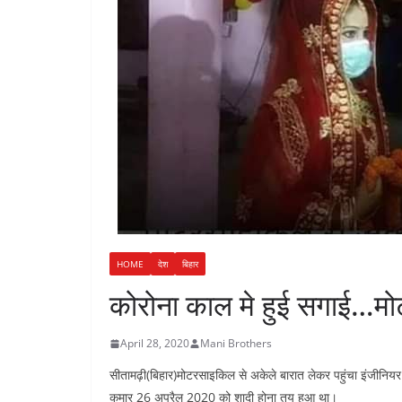
n
a
i
t
r
n
e
k
HOME
देश
बिहार
कोरोना काल मे हुई सगाई…मो
April 28, 2020
Mani Brothers
सीतामढ़ी(बिहार)मोटरसाइकिल से अकेले बारात लेकर पहुंचा इंजीनियर 
कुमार 26 अप्रैल 2020 को शादी होना तय हुआ था।