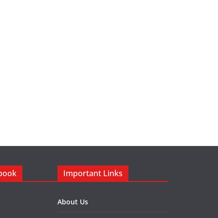
ebook
Important Links
About Us