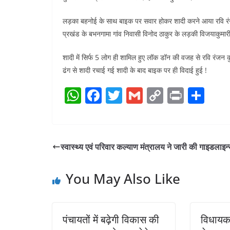
लड़का बहनोई के साथ बाइक पर सवार होकर शादी करने आया रवि रंजन 
प्रखंड के बभनगामा गांव निवासी विनोद ठाकुर के लड़की विजयाकुमार
शादी में सिर्फ 5 लोग ही शामिल हुए लॉक डॉन की वजह से रवि रंजन कुम
ढंग से शादी रचाई गई शादी के बाद बाइक पर ही विदाई हुई !
W
F
T
G
C
Pr
S
h
a
w
m
o
in
h
at
c
itt
ai
p
t
ar
s
e
er
l
y
e
स्वास्थ्य एवं परिवार कल्याण मंत्रालय ने जारी की गाइडलाइन
A
b
Li
p
o
n
You May Also Like
p
o
k
k
पंचायतों में बढ़ेगी विकास की
विधायक