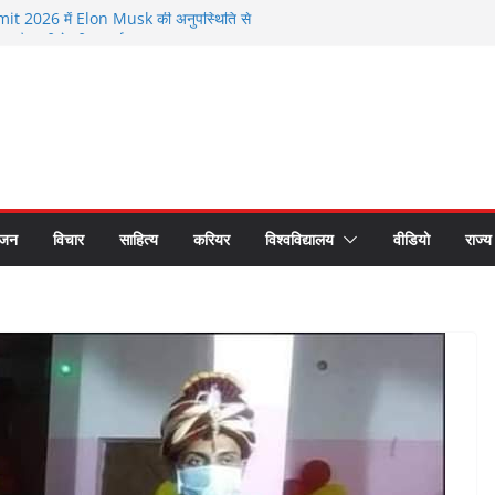
 2026 में Elon Musk की अनुपस्थिति से
मौजूदगी के बीच चर्चा
े सम्मानित हुए भगवानपुर के शिक्षक शैलेश कुमार
 छात्र समागम में अपनी यादों को साझा कर हुए भावुक
रीय लोक अदालत के प्रचार प्रसार के लिए रथ रवाना
 का सीएस डॉ. राजकुमार चौधरी ने किया सम्मान
ंजन
विचार
साहित्य
करियर
विश्वविद्यालय
वीडियो
राज्य