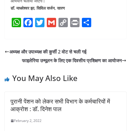
अभियान चलाया जाएगा।
डॉ. माधवेश्वर झा, सिविल सर्जन, सारण
W
F
T
G
C
Pr
S
h
a
w
m
o
in
h
at
c
itt
ai
p
t
ar
s
e
er
l
y
e
अध्यक्ष और उपाध्यक्ष की कुर्सी 2 वोट से चली गई
A
b
Li
फाइलेरिया उन्मूलन के लिए एक दिवसीय प्रशिक्षण का आयोजन
p
o
n
p
o
k
You May Also Like
k
पुरानी पेंशन को लेकर सभी विभाग के कर्मचारियों में
आक्रोश : डॉ. दिनेश पाल
February 2, 2022