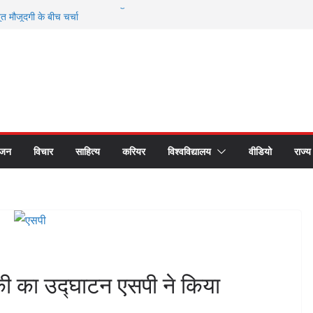
 2026 में Elon Musk की अनुपस्थिति से
मौजूदगी के बीच चर्चा
े सम्मानित हुए भगवानपुर के शिक्षक शैलेश कुमार
 छात्र समागम में अपनी यादों को साझा कर हुए भावुक
रीय लोक अदालत के प्रचार प्रसार के लिए रथ रवाना
 का सीएस डॉ. राजकुमार चौधरी ने किया सम्मान
ंजन
विचार
साहित्य
करियर
विश्वविद्यालय
वीडियो
राज्य
ी का उद्घाटन एसपी ने किया