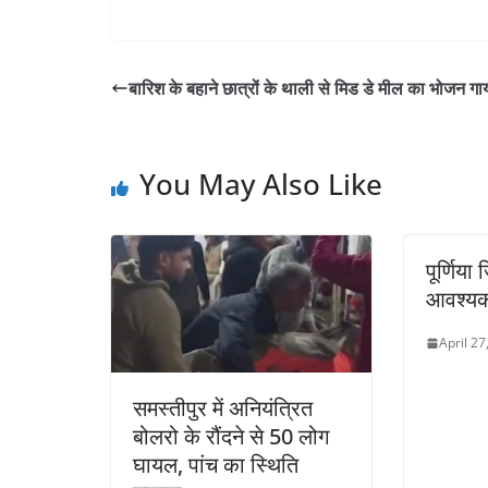
h
a
w
m
o
in
h
at
c
itt
ai
p
t
ar
s
e
er
l
y
e
बारिश के बहाने छात्रों के थाली से मिड डे मील का भोजन गा
A
b
Li
p
o
n
You May Also Like
p
o
k
k
पूर्णिया 
आवश्यक
April 27
समस्तीपुर में अनियंत्रित
बोलरो के रौंदने से 50 लोग
घायल, पांच का स्थिति